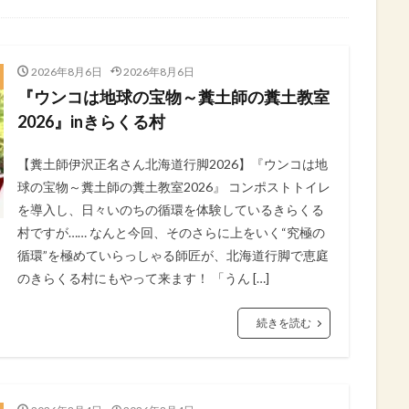
2026年8月6日
2026年8月6日
『ウンコは地球の宝物～糞土師の糞土教室
2026』inきらくる村
​【糞土師伊沢正名さん北海道行脚2026】『ウンコは地
球の宝物～糞土師の糞土教室2026』 ​コンポストトイレ
を導入し、日々いのちの循環を体験しているきらくる
村ですが…… なんと今回、そのさらに上をいく“究極の
循環”を極めていらっしゃる師匠が、北海道行脚で恵庭
のきらくる村にもやって来ます！ ​「うん […]
続きを読む