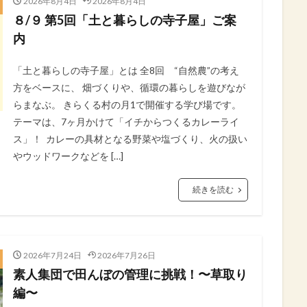
2026年8月4日
2026年8月4日
８/９ 第5回「土と暮らしの寺子屋」ご案
内
「土と暮らしの寺子屋」⁡とは 全8回 “自然農”の考え
方をベースに、⁡ 畑づくりや、循環の暮らしを遊びなが
らまなぶ。⁡ きらくる村の月1で開催する学び場です。⁡
テーマは、7ヶ月かけて「イチからつくるカレーライ
ス」！⁡ ⁡ カレーの具材となる野菜や塩づくり、火の扱い
やウッドワークなどを […]
続きを読む
2026年7月24日
2026年7月26日
素人集団で田んぼの管理に挑戦！〜草取り
編〜