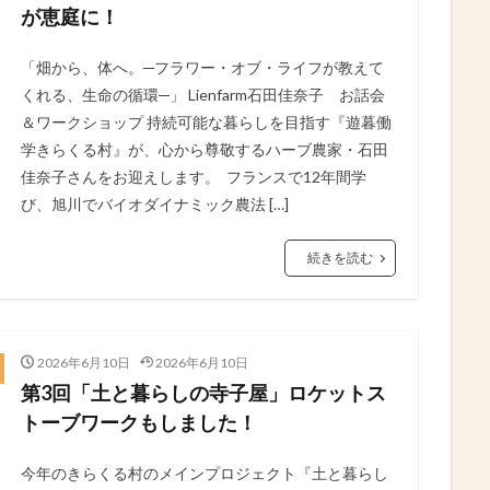
が恵庭に！⁡
「畑から、体へ。─フラワー・オブ・ライフが教えて
くれる、生命の循環─」⁡ ⁡Lienfarm石田佳奈子 お話会
＆ワークショップ⁡ ​持続可能な暮らしを目指す『遊暮働
学きらくる村』が、心から尊敬するハーブ農家・石田
佳奈子さんをお迎えします。⁡ ⁡ ​フランスで12年間学
び、旭川でバイオダイナミック農法 […]
続きを読む
2026年6月10日
2026年6月10日
​第3回「土と暮らしの寺子屋」ロケットス
トーブワークもしました！
今年のきらくる村のメインプロジェクト『土と暮らし