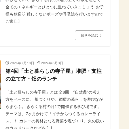
全てのエネルギーとひとつに重ねていきましょう⁡ ⁡ お子
様も歓迎♡⁡ 難しくないポーズや呼吸法を行いますので⁡
ご家 […]
続きを読む
2026年7月18日
2026年8月3日
第4回「土と暮らしの寺子屋」堆肥・支柱
の立て方・畑のランチ
「土と暮らしの寺子屋」⁡とは 全8回 “自然農”の考え
方をベースに、⁡ 畑づくりや、循環の暮らしを遊びなが
らまなぶ。⁡ きらくる村の月1で開催する学び場です。⁡
テーマは、7ヶ月かけて「イチからつくるカレーライ
ス」！⁡ ⁡ カレーの具材となる野菜や塩づくり、火の扱い
やウッドワークなどを […]