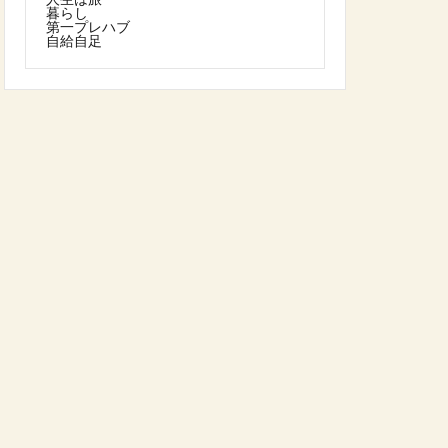
暮らし
第一プレハブ
自給自足