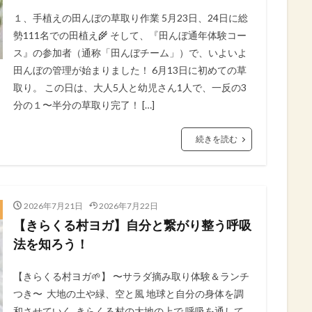
１、手植えの田んぼの草取り作業 5月23日、24日に総
勢111名での田植え🌾 そして、『田んぼ通年体験コー
ス』の参加者（通称「田んぼチーム」）で、いよいよ
田んぼの管理が始まりました！ 6月13日に初めての草
取り。 この日は、大人5人と幼児さん1人で、一反の3
分の１〜半分の草取り完了！ […]
続きを読む
2026年7月21日
2026年7月22日
【きらくる村ヨガ】自分と繋がり整う呼吸
法を知ろう！
【きらくる村ヨガ🌱】⁡ 〜サラダ摘み取り体験＆ランチ
つき〜⁡ ⁡ 大地の土や緑、空と風⁡ 地球と自分の身体を調
和させていく⁡ ⁡ きらくる村の大地の上で⁡ 呼吸を通して