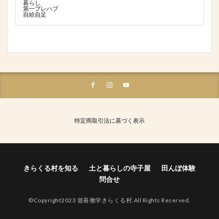
暮らし
第一プレハブ
自給自足
特定商取引法に基づく表示
きらくる村を知る
土と暮らしの寺子屋
田んぼ体験
問合せ
©Copyright2023 遊暮働学きらくる村.All Rights Reserved.