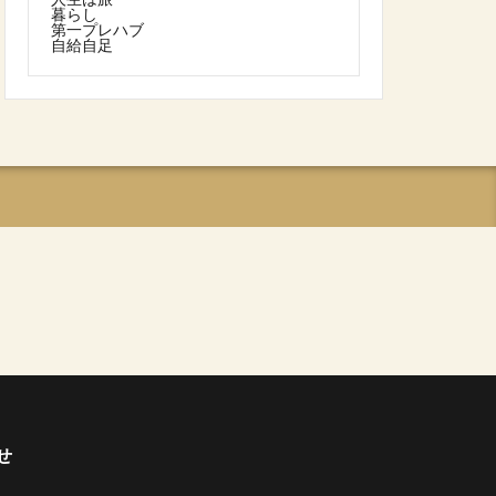
暮らし
第一プレハブ
自給自足
せ