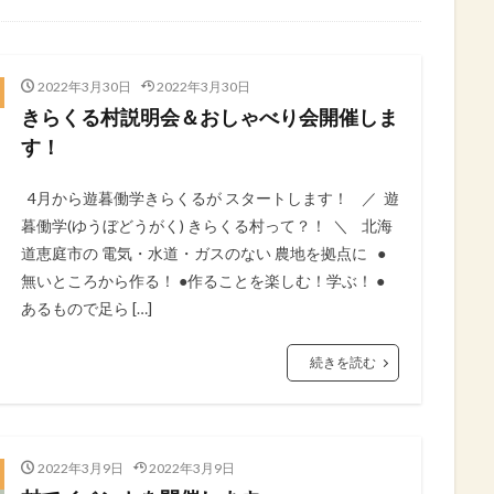
2022年3月30日
2022年3月30日
きらくる村説明会＆おしゃべり会開催しま
す！
4月から遊暮働学きらくるが⁡ スタートします！⁡ ⁡ ⁡ ⁡ ／⁡ ⁡ 遊
暮働学(ゆうぼどうがく)⁡ きらくる村って？！⁡ ⁡ ＼⁡ ⁡ ⁡ ⁡ 北海
道恵庭市の⁡ 電気・水道・ガスのない⁡ 農地を拠点に⁡ ⁡ ⁡ ●
無いところから作る！⁡ ●作ることを楽しむ！学ぶ！⁡ ●
あるもので足ら […]
続きを読む
2022年3月9日
2022年3月9日