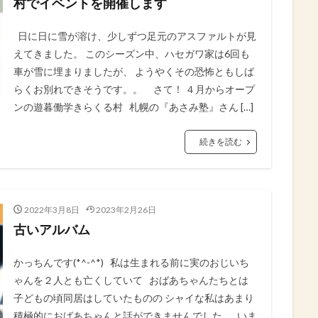
村でイベントを開催します
日に日に雪が溶け、少しずつ足元のアスファルトが見
えてきました。 このシーズン中、ハセガワ家は6回も
車が雪に埋まりましたが、 ようやくその恐怖ともしば
らくお別れできそうです。。 さて！ ４月からオープ
ンの遊暮働学きらくる村 札幌の『あさみ塾』さん […]
続きを読む
2022年3月8日
2023年2月26日
古いアルバム
かっちんです(*^-^*) 私は生まれる前に実のおじいち
ゃんを２人とも亡くしていて おばあちゃんたちとは
子どもの頃同居はしていたものの シャイな私はあまり
積極的におばあちゃんと話ができませんでした いま