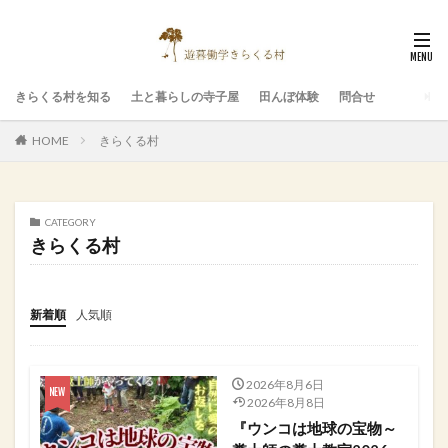
きらくる村を知る
土と暮らしの寺子屋
田んぼ体験
問合せ
HOME
きらくる村
CATEGORY
きらくる村
新着順
人気順
2026年8月6日
2026年8月8日
『ウンコは地球の宝物～