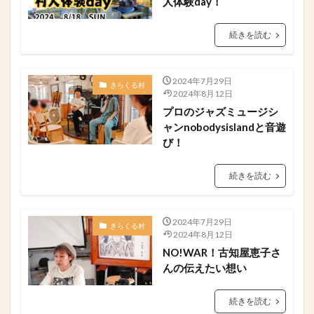
人体験day！
続きを読む
2024年7月29日
きらくる村
2024年8月12日
プロのジャズミュージシ
ャンnobodysislandと音遊
び！
続きを読む
2024年7月29日
きらくる村
2024年8月12日
NO!WAR！古知屋恵子さ
んの伝えたい想い
続きを読む