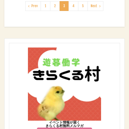
Prev
1
2
3
4
5
Next
イベント情報が届く
きらくる村無料メルマガ