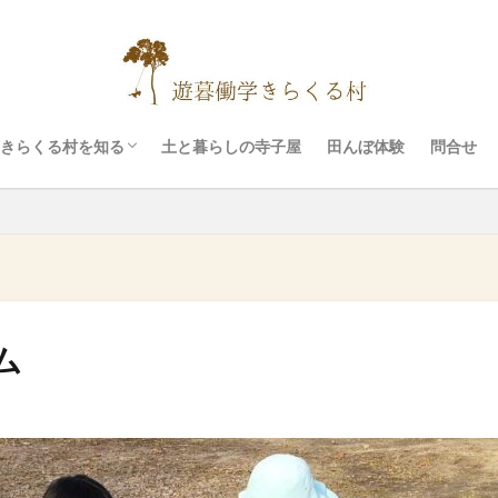
イベント
村の設備
ぷちリトリート
料金
お願いと注意事項
きらくる村を知る
土と暮らしの寺子屋
田んぼ体験
問合せ
イベント
村の設備
ぷちリトリート
料金
お願いと注意事項
ム