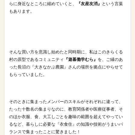
らに身近なと
ころに縮めていくと、
『友産友消』
という言葉
もあります。
そんな買い方を意識し始めたと同時期に、私はこのきらくる
村の原
型であるコミュニティ
『遊暮働学むら』
を、ご縁のあ
った長沼の『
大きなかぶ農園』さんの場所を拠点にやらせて
もらっていました。
そのときに集まったメンバーのスキルがそれぞれに違って、
たった
十数名の集まりなのに、教育関係者や医療従事者、そ
のほか衣服、
食、大工しごとを趣味の範囲を超えてやってい
るなど、暮らしに必
要な『衣食住』の知識や技術がうまいバ
ランスで集まったことに驚
きました！