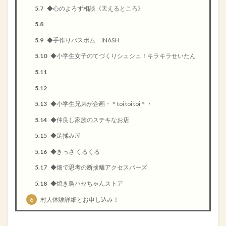
5.7
◆心のよろず相談《天えるところ》
5.8
5.9
◆手作りバスボム INASH
5.10
◆小学生女子のてづくりシュシュ！キラキラせいたん
5.11
5.12
5.13
◆小学生兄弟が企画・＊toi toi toi＊・
5.14
◆仲良し家族のステキなお店
5.15
◆足揉み屋
5.16
◆きっさ くるくる
5.17
◆畑で思考の断捨離アクセスバーズ
5.18
◆焼き鳥ハセちゃんストア
6
村人体験詳細とお申し込み！