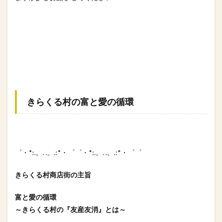
きらくる村の富と愛の循環
゜・*:.。. .。.:*・゜゜・*:.。. .。.:*・゜゜
きらくる村商店街の主旨
富と愛の循環
～きらくる村の『友産友消』とは～