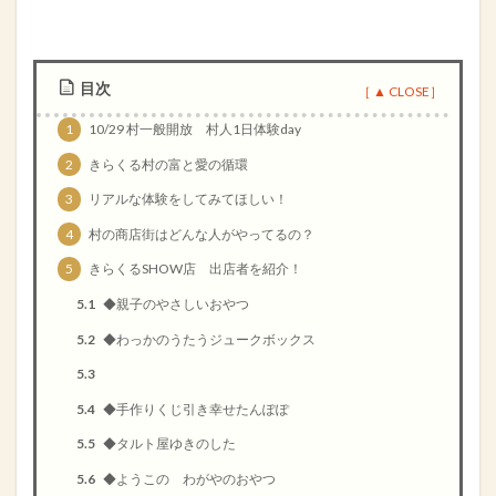
目次
1
10/29 村一般開放 村人1日体験day
2
きらくる村の富と愛の循環
3
リアルな体験をしてみてほしい！
4
村の商店街はどんな人がやってるの？
5
きらくるSHOW店 出店者を紹介！
5.1
◆親子のやさしいおやつ
5.2
◆わっかのうたうジュークボックス
5.3
5.4
◆手作りくじ引き幸せたんぽぽ
5.5
◆タルト屋ゆきのした
5.6
◆ようこの わがやのおやつ