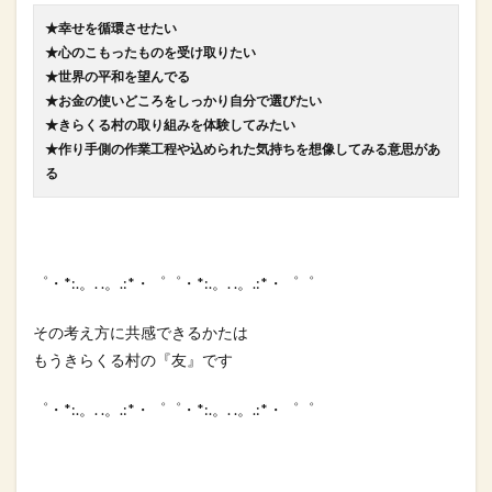
★幸せを循環させたい
★心のこもったものを受け取りたい
★世界の平和を望んでる
★お金の使いどころをしっかり自分で選びたい
★きらくる村の取り組みを体験してみたい
★作り手側の作業工程や込められた気持ちを想像してみる意思があ
る
゜・*:.。. .。.:*・゜゜・*:.。. .。.:*・゜゜
その考え方に共感できるかたは
もうきらくる村の『友』です
゜・*:.。. .。.:*・゜゜・*:.。. .。.:*・゜゜