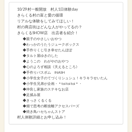
10/29 村一般開放 村人1日体験day
きらくる村の富と愛の循環
リアルな体験をしてみてほしい！
村の商店街はどんな人がやってるの？
きらくるSHOW店 出店者を紹介！
◆親子のやさしいおやつ
◆わっかのうたうジュークボックス
◆手作りくじ引き幸せたんぽぽ
◆タルト屋ゆきのした
◆ようこの わがやのおやつ
◆心のよろず相談《天えるところ》
◆手作りバスボム INASH
◆小学生女子のてづくりシュシュ！キラキラせいたん
◆小学生兄弟が企画・＊toi toi toi＊・
◆仲良し家族のステキなお店
◆足揉み屋
◆きっさ くるくる
◆畑で思考の断捨離アクセスバーズ
◆焼き鳥ハセちゃんストア
村人体験詳細とお申し込み！