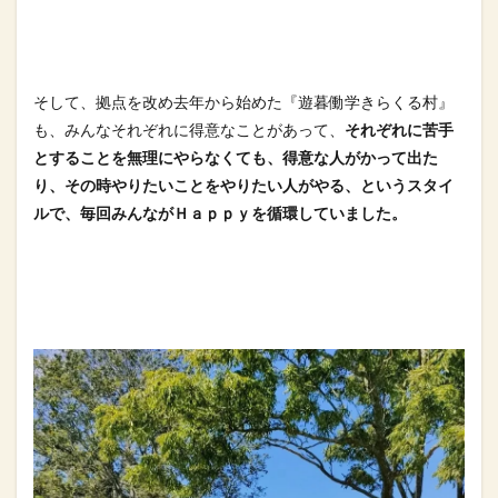
そして、拠点を改め去年から始めた『遊暮働学きらくる村』
も、み
んなそれぞれに得意なことがあって、
それぞれに苦手
とすることを
無理にやらなくても、得意な人がかって出た
り、その時やりたいこ
とをやりたい人がやる、というスタイ
ルで、毎回みんながＨａｐｐ
ｙを循環していました。