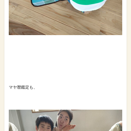
マヤ暦鑑定も、⁡