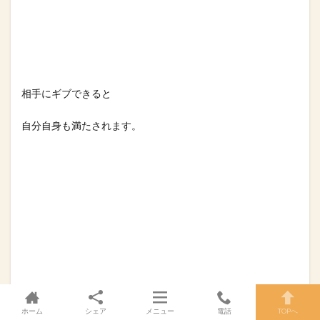
相手にギブできると⁡
自分自身も満たされます。⁡
ホーム
シェア
メニュー
電話
TOPへ
……こんな買い物の輪が広がれば⁡