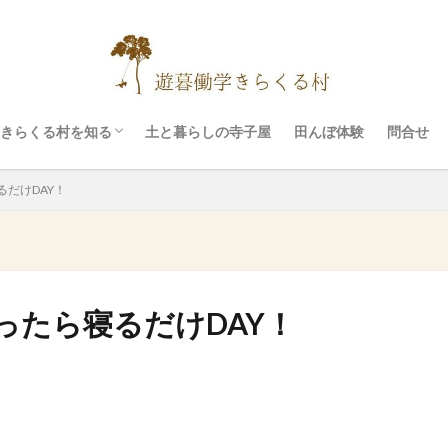
イベント
村の設備
ぷちリトリート
料金
お願いと注意事項
きらくる村を知る
土と暮らしの寺子屋
田んぼ体験
問合せ
イベント
村の設備
ぷちリトリート
料金
お願いと注意事項
だけDAY！
ったら寝るだけDAY！