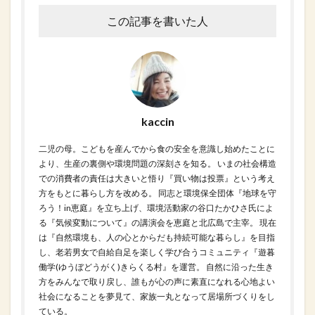
この記事を書いた人
kaccin
二児の母。こどもを産んでから食の安全を意識し始めたことに
より、生産の裏側や環境問題の深刻さを知る。 いまの社会構造
での消費者の責任は大きいと悟り『買い物は投票』という考え
方をもとに暮らし方を改める。 同志と環境保全団体『地球を守
ろう！in恵庭』を立ち上げ、環境活動家の谷口たかひさ氏によ
る『気候変動について』の講演会を恵庭と北広島で主宰。 現在
は『自然環境も、人の心とからだも持続可能な暮らし』を目指
し、老若男女で自給自足を楽しく学び合うコミュニティ『遊暮
働学(ゆうぼどうがく)きらくる村』を運営。 自然に沿った生き
方をみんなで取り戻し、誰もが心の声に素直になれる心地よい
社会になることを夢見て、家族一丸となって居場所づくりをし
ている。